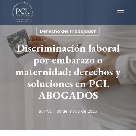
Skip
Menu
Menu
to
main
content
Derecho del Trabajador
Discriminación laboral
por embarazo o
maternidad: derechos y
soluciones en PCL
ABOGADOS
By
PCL
30 de mayo de 2025